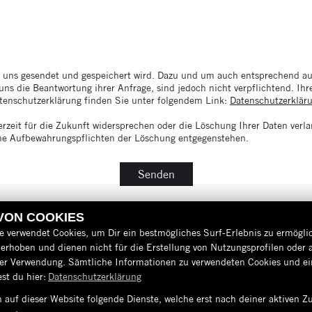
n uns gesendet und gespeichert wird. Dazu und um auch entsprechend auf
uns die Beantwortung ihrer Anfrage, sind jedoch nicht verpflichtend. Ih
atenschutzerklärung finden Sie unter folgendem Link:
Datenschutzerklär
zeit für die Zukunft widersprechen oder die Löschung Ihrer Daten verla
liche Aufbewahrungspflichten der Löschung entgegenstehen.
Senden
 VON COOKIES
e verwendet Cookies, um Dir ein bestmögliches Surf-Erlebnis zu ermögli
erhoben und dienen nicht für die Erstellung von Nutzungsprofilen oder 
der Verwendung. Sämtliche Informationen zu verwendeten Cookies und 
st du hier:
Datenschutzerklärung
 auf dieser Website folgende Dienste, welche erst nach deiner aktiven
AGB